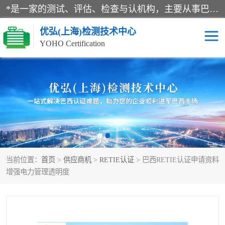
*是一家的测试、评估、检查与认机构，主要从事巴西NR10认证、NR12认证、NR13认证；ANATEL认证、INMTRO认证，欧盟CE认证：MD认证，PED认证，MID认证，ATEX认证，德国蓝色天使认证。
优弘(上海)检测技术中心
YOHO Certification
RECYCLASS认证
NR10认证
NR12认证
NR13认证
ART认证
巴西NR认证
当前位置：
首页
>
供应商机
>
RETIE认证
> 巴西RETIE认证申请资料
巴西认证
RETIE认证
增强电力管理透明度