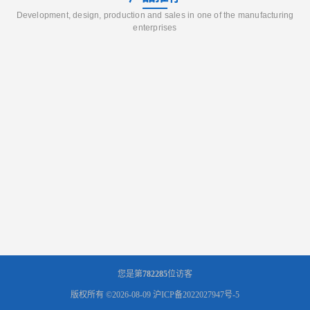
Development, design, production and sales in one of the manufacturing
enterprises
您是第
782285
位访客
版权所有 ©2026-08-09
沪ICP备2022027947号-5