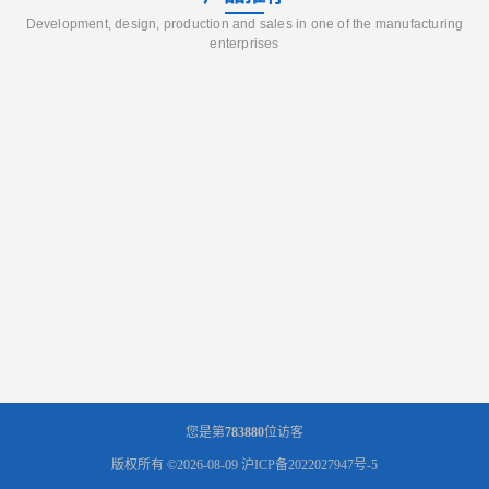
Development, design, production and sales in one of the manufacturing
enterprises
您是第
783880
位访客
版权所有 ©2026-08-09
沪ICP备2022027947号-5