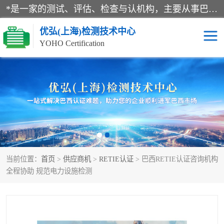
*是一家的测试、评估、检查与认机构，主要从事巴西NR10认证、NR12认证、NR13认证；ANATEL认证、INMTRO认证，欧盟CE认证：MD认证，PED认证，MID认证，ATEX认证，德国蓝色天使认证。
优弘(上海)检测技术中心
YOHO Certification
RECYCLASS认证
NR10认证
NR12认证
NR13认证
ART认证
巴西NR认证
当前位置：
首页
>
供应商机
>
RETIE认证
> 巴西RETIE认证咨询机构
巴西认证
RETIE认证
全程协助 规范电力设施检测