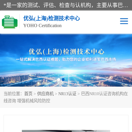
*是一家的测试、评估、检查与认机构，主要从事巴西NR10认证、NR12认证、NR13认证；ANATEL认证、INMTRO认证，欧盟CE认证：MD认证，PED认证，MID认证，ATEX认证，德国蓝色天使认证。
优弘(上海)检测技术中心
YOHO Certification
RECYCLASS认证
NR10认证
NR12认证
NR13认证
ART认证
巴西NR认证
当前位置：
首页
>
供应商机
>
NR13认证
> 巴西NR10认证咨询机构在
巴西认证
RETIE认证
线咨询 增强机械风险防控