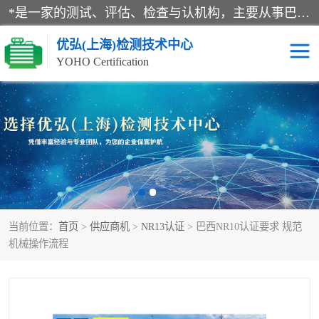
*是一家的测试、评估、检查与认机构，主要从事巴西NR10认证、NR12认证、NR13认证；ANATEL认证、INMTRO认证，欧盟CE认证：MD认证，PED认证，MID认证，ATEX认证，德国蓝色天使认证。
优弘(上海)检测技术中心
YOHO Certification
RECYCLASS认证
NR10认证
NR12认证
NR13认证
ART认证
巴西NR认证
当前位置：
首页
>
供应商机
>
NR13认证
> 巴西NR10认证要求 规范
巴西认证
RETIE认证
机械操作流程