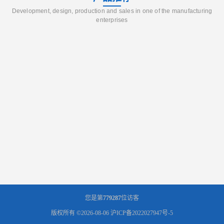
Development, design, production and sales in one of the manufacturing
enterprises
您是第
779287
位访客
版权所有 ©2026-08-06
沪ICP备2022027947号-5