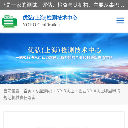
*是一家的测试、评估、检查与认机构，主要从事巴西NR10认证、NR12认证、NR13认证；ANATEL认证、INMTRO认证，欧盟CE认证：MD认证，PED认证，MID认证，ATEX认证，德国蓝色天使认证。
优弘(上海)检测技术中心
YOHO Certification
RECYCLASS认证
NR10认证
NR12认证
NR13认证
ART认证
巴西NR认证
当前位置：
首页
>
供应商机
>
NR13认证
> 巴西NR10认证哪里申请
巴西认证
RETIE认证
规范机械责任落实