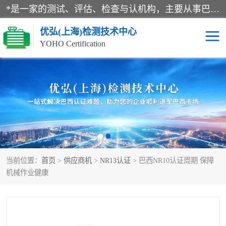
*是一家的测试、评估、检查与认机构，主要从事巴西NR10认证、NR12认证、NR13认证；ANATEL认证、INMTRO认证，欧盟CE认证：MD认证，PED认证，MID认证，ATEX认证，德国蓝色天使认证。
优弘(上海)检测技术中心
YOHO Certification
RECYCLASS认证
NR10认证
NR12认证
NR13认证
ART认证
巴西NR认证
当前位置：
首页
>
供应商机
>
NR13认证
> 巴西NR10认证周期 保障
巴西认证
RETIE认证
机械作业健康