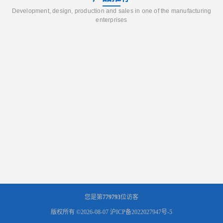
Development, design, production and sales in one of the manufacturing
enterprises
您是第
779793
位访客
版权所有 ©2026-08-07
沪ICP备2022027947号-5