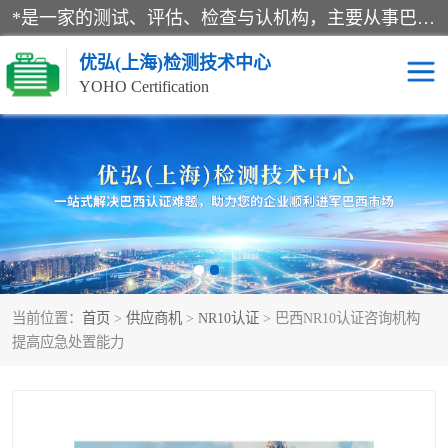
*是一家的测试、评估、检查与认机构，主要从事巴西NR10认证、NR12认证、NR13认证；ANATEL认证、INMTRO认证，欧盟CE认证：MD认证，PED认证，MID认证，ATEX认证，德国蓝色天使认证。
优弘(上海)检测技术中心
YOHO Certification
RECYCLASS认证
NR10认证
NR12认证
NR13认证
ART认证
巴西NR认证
当前位置：
首页
>
供应商机
>
NR10认证
> 巴西NR10认证咨询机构
巴西认证
RETIE认证
提高应急处置能力