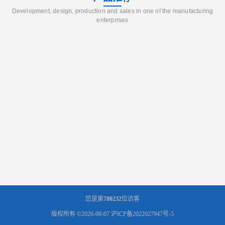
Development, design, production and sales in one of the manufacturing
enterprises
您是第
780232
位访客
版权所有 ©2026-08-07
沪ICP备2022027947号-5