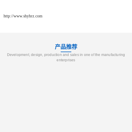
http://www.shyhrz.com
产品推荐
Development, design, production and sales in one of the manufacturing
enterprises