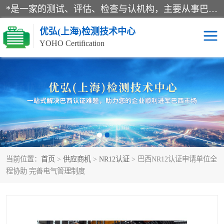
*是一家的测试、评估、检查与认机构，主要从事巴西NR10认证、NR12认证、NR13认证；ANATEL认证、INMTRO认证，欧盟CE认证：MD认证，PED认证，MID认证，ATEX认证，德国蓝色天使认证。
优弘(上海)检测技术中心
YOHO Certification
RECYCLASS认证
NR10认证
NR12认证
NR13认证
ART认证
巴西NR认证
当前位置：
首页
>
供应商机
>
NR12认证
> 巴西NR12认证申请单位全
巴西认证
RETIE认证
程协助 完善电气管理制度