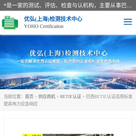
*是一家的测试、评估、检查与认机构，主要从事巴西NR10认证、NR12认证、NR13认证；ANATEL认证、INMTRO认证，欧盟CE认证：MD认证，PED认证，MID认证，ATEX认证，德国蓝色天使认证。
优弘(上海)检测技术中心
YOHO Certification
RECYCLASS认证
NR10认证
NR12认证
NR13认证
ART认证
巴西NR认证
当前位置：
首页
>
供应商机
>
RETIE认证
> 巴西RETIE认证适用标准
巴西认证
RETIE认证
提高电力应急响应