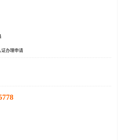
县
E认证办理申请
5778