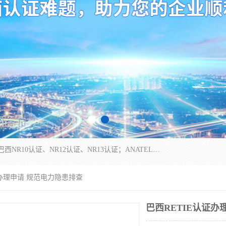
*是一家的测试、评估、检查与认机构，主要从事巴西NR10认证、NR12认证、NR13认证；ANATEL认证、INMTRO认证，欧盟CE认证：MD认证，PED认证，MID认证，ATEX认证，德国蓝色天使认证。
证办理申请 规范电力隐患排查
巴西RETIE认证办