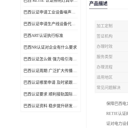
巴西 RETIE 认证照明灯具申请 RETIE 认证
产品描述
巴西认证申请工业设备噪声控制认证规范
巴西认证申请生产线设备代理机构选择
加工定制
巴西ART认证执行标准
签证机构
办理时效
巴西NR认证对企业有什么要求
服务类型
巴西认证怎么做 强力吸引海外投资
办理流程
巴西认证周期 广泛扩大传播范围
适用地区
巴西认证哪里申请 及时紧跟法规变化
常见问题解决
巴西认证要求 顺利接轨国际规范
保障巴西电
巴西认证资料 稳步提升研发能力
RETIE
证对电力设