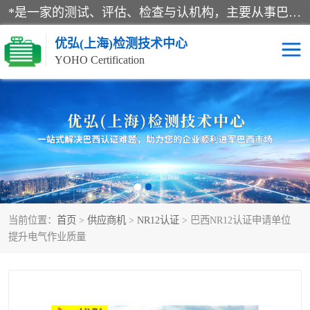
*是一家的测试、评估、检查与认机构，主要从事巴西NR10认证、NR12认证、NR13认证；ANATEL认证、INMTRO认证，欧盟CE认证：MD认证，PED认证，MID认证，ATEX认证，德国蓝色天使认证。
优弘(上海)检测技术中心
YOHO Certification
RECYCLASS认证
NR10认证
NR12认证
NR13认证
ART认证
巴西NR认证
当前位置：
首页
>
供应商机
>
NR12认证
> 巴西NR12认证申请单位
巴西认证
RETIE认证
提升电气作业质量