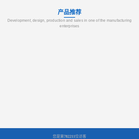
产品推荐
Development, design, production and sales in one of the manufacturing
enterprises
您是第
782211
位访客