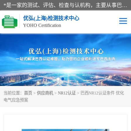
*是一家的测试、评估、检查与认机构，主要从事巴西NR10认证、NR12认证、NR13认证；ANATEL认证、INMTRO认证，欧盟CE认证：MD认证，PED认证，MID认证，ATEX认证，德国蓝色天使认证。
优弘(上海)检测技术中心
YOHO Certification
RECYCLASS认证
NR10认证
NR12认证
NR13认证
ART认证
巴西NR认证
当前位置：
首页
>
供应商机
>
NR12认证
> 巴西NR12认证条件 优化
巴西认证
RETIE认证
电气应急预案