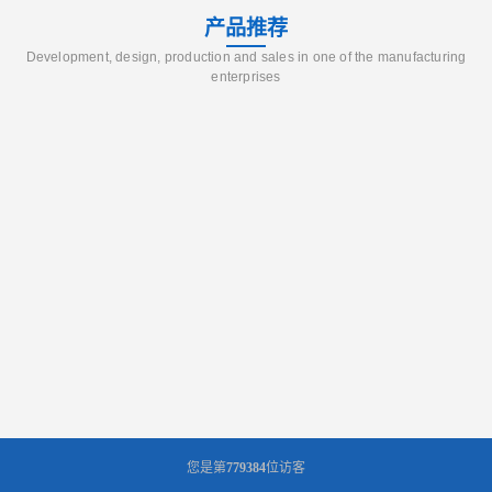
产品推荐
Development, design, production and sales in one of the manufacturing
enterprises
您是第
779384
位访客