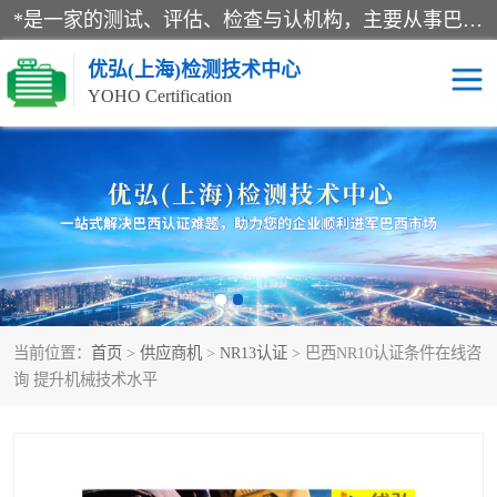
*是一家的测试、评估、检查与认机构，主要从事巴西NR10认证、NR12认证、NR13认证；ANATEL认证、INMTRO认证，欧盟CE认证：MD认证，PED认证，MID认证，ATEX认证，德国蓝色天使认证。
优弘(上海)检测技术中心
YOHO Certification
RECYCLASS认证
NR10认证
NR12认证
NR13认证
ART认证
巴西NR认证
当前位置：
首页
>
供应商机
>
NR13认证
> 巴西NR10认证条件在线咨
巴西认证
RETIE认证
询 提升机械技术水平