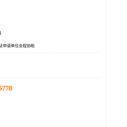
县
认证申请单位全程协助
5778