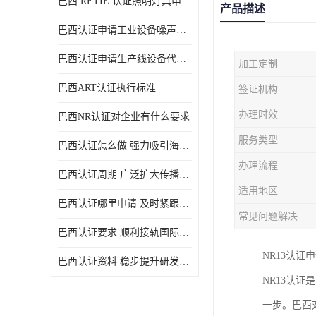
巴西 RETIE 认证照明灯具申请 RETIE 认证
产品描述
巴西认证申请工业设备噪声控制认证规范
巴西认证申请生产线设备代理机构选择
加工定制
巴西ART认证执行标准
签证机构
办理时效
巴西NR认证对企业有什么要求
服务类型
巴西认证怎么做 强力吸引海外投资
办理流程
巴西认证周期 广泛扩大传播范围
适用地区
巴西认证哪里申请 及时紧跟法规变化
常见问题解决
巴西认证要求 顺利接轨国际规范
NR13认证
巴西认证资料 稳步提升研发能力
NR13认
一步。巴西