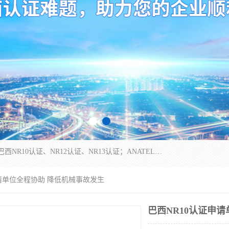
*是一家的测试、评估、检查与认机构，主要从事巴西NR10认证、NR12认证、NR13认证；ANATEL认证、INMTRO认证，欧盟CE认证：MD认证，PED认证，MID认证，ATEX认证，德国蓝色天使认证。
申请单位全程协助 降低机械事故发生
巴西NR10认证申