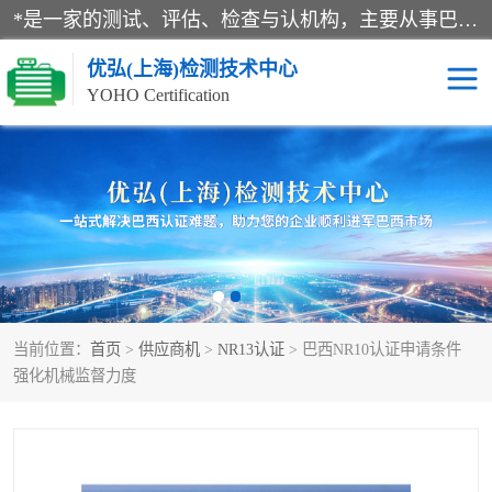
*是一家的测试、评估、检查与认机构，主要从事巴西NR10认证、NR12认证、NR13认证；ANATEL认证、INMTRO认证，欧盟CE认证：MD认证，PED认证，MID认证，ATEX认证，德国蓝色天使认证。
优弘(上海)检测技术中心
YOHO Certification
RECYCLASS认证
NR10认证
NR12认证
NR13认证
ART认证
巴西NR认证
当前位置：
首页
>
供应商机
>
NR13认证
> 巴西NR10认证申请条件
巴西认证
RETIE认证
强化机械监督力度