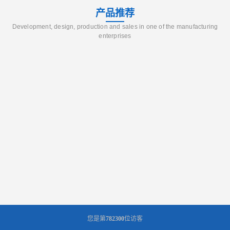
产品推荐
Development, design, production and sales in one of the manufacturing
enterprises
您是第
782300
位访客