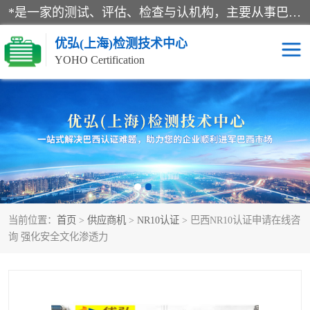
*是一家的测试、评估、检查与认机构，主要从事巴西NR10认证、NR12认证、NR13认证；ANATEL认证、INMTRO认证，欧盟CE认证：MD认证，PED认证，MID认证，ATEX认证，德国蓝色天使认证。
优弘(上海)检测技术中心
YOHO Certification
RECYCLASS认证
NR10认证
NR12认证
NR13认证
ART认证
巴西NR认证
当前位置：
首页
>
供应商机
>
NR10认证
> 巴西NR10认证申请在线咨
巴西认证
RETIE认证
询 强化安全文化渗透力