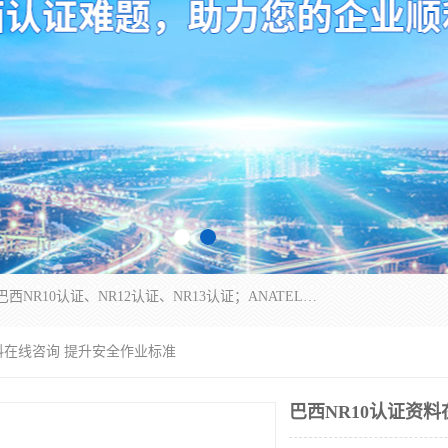
*是一家的测试、评估、检查与认机构，主要从事巴西NR10认证、NR12认证、NR13认证；ANATEL认证、INMTRO认证，欧盟CE认证：MD认证，PED认证，MID认证，ATEX认证，德国蓝色天使认证。
资料在线咨询 提升安全作业标准
巴西NR10认证资