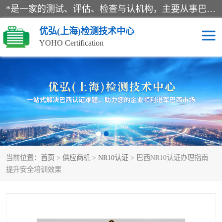
*是一家的测试、评估、检查与认机构，主要从事巴西NR10认证、NR12认证、NR13认证；ANATEL认证、INMTRO认证，欧盟CE认证：MD认证，PED认证，MID认证，ATEX认证，德国蓝色天使认证。
优弘(上海)检测技术中心
YOHO Certification
RECYCLASS认证
NR10认证
NR12认证
NR13认证
ART认证
巴西NR认证
当前位置：
首页
>
供应商机
>
NR10认证
> 巴西NR10认证办理指南
巴西认证
RETIE认证
提升安全培训效果