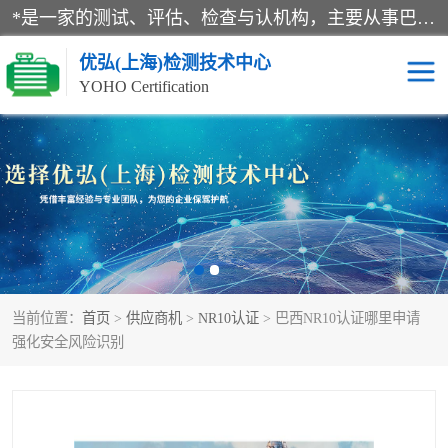
*是一家的测试、评估、检查与认机构，主要从事巴西NR10认证、NR12认证、NR13认证；ANATEL认证、INMTRO认证，欧盟CE认证：MD认证，PED认证，MID认证，ATEX认证，德国蓝色天使认证。
优弘(上海)检测技术中心
YOHO Certification
RECYCLASS认证
NR10认证
NR12认证
NR13认证
ART认证
巴西NR认证
当前位置：
首页
>
供应商机
>
NR10认证
> 巴西NR10认证哪里申请
巴西认证
RETIE认证
强化安全风险识别