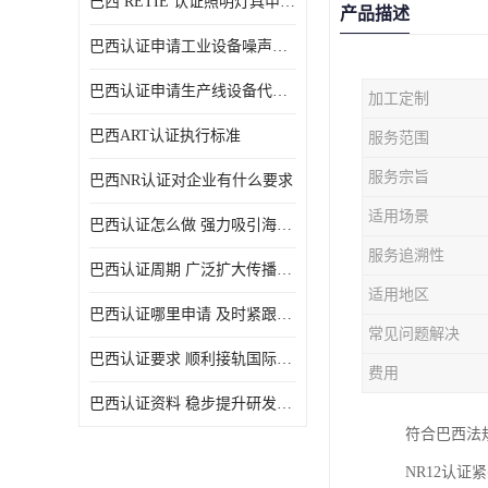
巴西 RETIE 认证照明灯具申请 RETIE 认证
产品描述
巴西认证申请工业设备噪声控制认证规范
巴西认证申请生产线设备代理机构选择
加工定制
巴西ART认证执行标准
服务范围
服务宗旨
巴西NR认证对企业有什么要求
适用场景
巴西认证怎么做 强力吸引海外投资
服务追溯性
巴西认证周期 广泛扩大传播范围
适用地区
巴西认证哪里申请 及时紧跟法规变化
常见问题解决
巴西认证要求 顺利接轨国际规范
费用
巴西认证资料 稳步提升研发能力
符合巴西法
NR12认