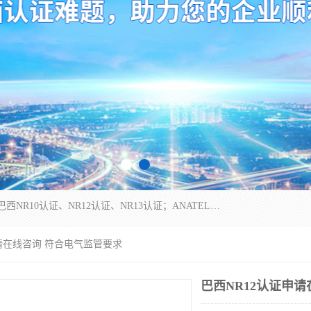
*是一家的测试、评估、检查与认机构，主要从事巴西NR10认证、NR12认证、NR13认证；ANATEL认证、INMTRO认证，欧盟CE认证：MD认证，PED认证，MID认证，ATEX认证，德国蓝色天使认证。
申请在线咨询 符合电气监管要求
巴西NR12认证申