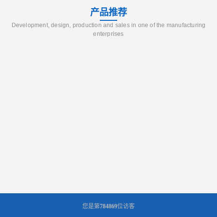
产品推荐
Development, design, production and sales in one of the manufacturing
enterprises
您是第
784869
位访客