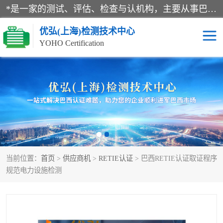
*是一家的测试、评估、检查与认机构，主要从事巴西NR10认证、NR12认证、NR13认证；ANATEL认证、INMTRO认证，欧盟CE认证：MD认证，PED认证，MID认证，ATEX认证，德国蓝色天使认证。
优弘(上海)检测技术中心
YOHO Certification
RECYCLASS认证
NR10认证
NR12认证
NR13认证
ART认证
巴西NR认证
当前位置：
首页
>
供应商机
>
RETIE认证
> 巴西RETIE认证取证程序
巴西认证
RETIE认证
规范电力设施检测