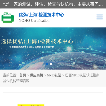
*是一家的测试、评估、检查与认机构，主要从事巴西NR10认证、NR12认证、NR13认证；ANATEL认证、INMTRO认证，欧盟CE认证：MD认证，PED认证，MID认证，ATEX认证，德国蓝色天使认证。
优弘(上海)检测技术中心
YOHO Certification
RECYCLASS认证
NR10认证
NR12认证
NR13认证
ART认证
巴西NR认证
当前位置：
首页
>
供应商机
>
NR13认证
> 巴西NR10认证认证指南
巴西认证
RETIE认证
减少机械管理盲区