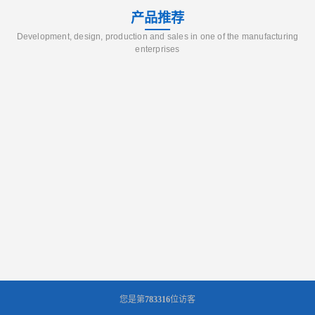
产品推荐
Development, design, production and sales in one of the manufacturing
enterprises
您是第
783316
位访客