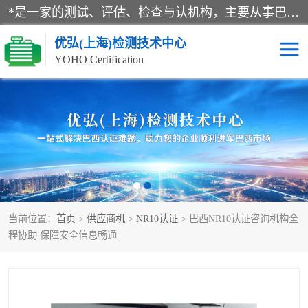
*是一家的测试、评估、检查与认机构，主要从事巴西NR10认证、NR12认证、NR13认证；ANATEL认证、INMTRO认证，欧盟CE认证：MD认证，PED认证，MID认证，ATEX认证，德国蓝色天使认证。
优弘(上海)检测技术中心
YOHO Certification
RECYCLASS认证
NR10认证
NR12认证
NR13认证
ART认证
巴西NR认证
当前位置：
首页
>
供应商机
>
NR10认证
> 巴西NR10认证咨询机构全
巴西认证
RETIE认证
程协助 保障安全信息畅通