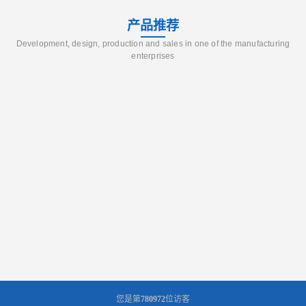
产品推荐
Development, design, production and sales in one of the manufacturing
enterprises
您是第
780972
位访客