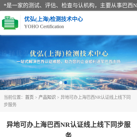
优弘(上海)检测技术中心
YOHO Certification
RECYCLASS认证
NR12认证
ART认证
当前位置：
首页
>
产品知识
> 异地可办上海巴西NR认证线上线下同
巴西认证
步服务
异地可办上海巴西NR认证线上线下同步服
务